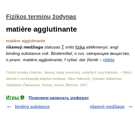
Fizikos terminų žodynas
matière agglutinante
matière agglutinante
rišamoji
medžiaga
statusas
T
sritis
fizika
atitikmenys
:
angl.
binding substance
vok.
Bindemittel, n
rus.
связующее вещество,
n
pranc.
matière agglutinante, f
ryšiai
:
dar žiūrėk
–
rišiklis
Fizikos terminų žodynas : lietuvių, anglų, prancūzų, vokiečių ir rusų kalbomis. – Vilnius :
Mokslo ir enciklopedijų leidybos institutas
.
Vilius Palenskis, Vytautas Valiukėnas,
Valerijonas Žalkauskas, Pranas Juozas Žilinskas
.
2007
.
Игры ⚽
Поможем написать реферат
binding substance
rišamoji medžiaga