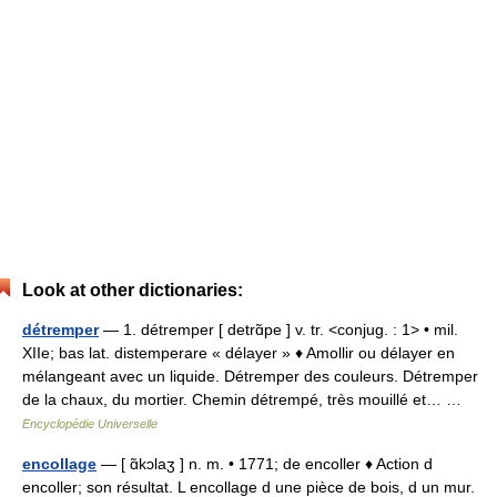
Look at other dictionaries:
détremper
— 1. détremper [ detrɑ̃pe ] v. tr. <conjug. : 1> • mil.
XIIe; bas lat. distemperare « délayer » ♦ Amollir ou délayer en
mélangeant avec un liquide. Détremper des couleurs. Détremper
de la chaux, du mortier. Chemin détrempé, très mouillé et… …
Encyclopédie Universelle
encollage
— [ ɑ̃kɔlaʒ ] n. m. • 1771; de encoller ♦ Action d
encoller; son résultat. L encollage d une pièce de bois, d un mur.