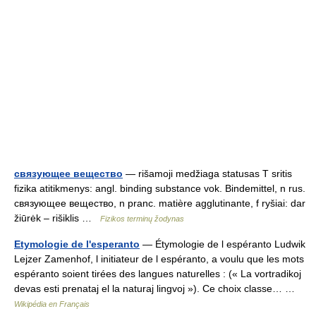
связующее вещество
— rišamoji medžiaga statusas T sritis
fizika atitikmenys: angl. binding substance vok. Bindemittel, n rus.
связующее вещество, n pranc. matière agglutinante, f ryšiai: dar
žiūrėk – rišiklis …
Fizikos terminų žodynas
Etymologie de l'esperanto
— Étymologie de l espéranto Ludwik
Lejzer Zamenhof, l initiateur de l espéranto, a voulu que les mots
espéranto soient tirées des langues naturelles : (« La vortradikoj
devas esti prenataj el la naturaj lingvoj »). Ce choix classe… …
Wikipédia en Français